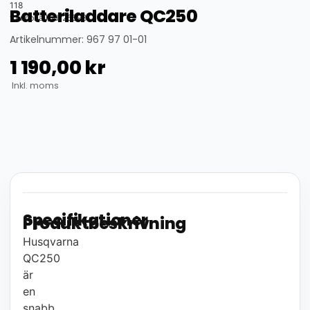
118
Batteriladdare QC250
thumbnail_id: 25593
Artikelnummer: 967 97 01-01
1 190,00
kr
Inkl. moms
Specifikationer
Produktbeskrivning
Husqvarna
QC250
är
en
snabb