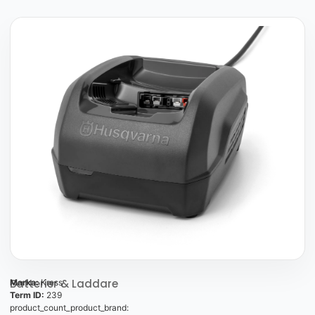
Batterier & Laddare
Marka:
Kress
Term ID:
239
product_count_product_brand: