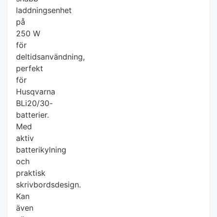
laddningsenhet
på
250 W
för
deltidsanvändning,
perfekt
för
Husqvarna
BLi20/30-
batterier.
Med
aktiv
batterikylning
och
praktisk
skrivbordsdesign.
Kan
även