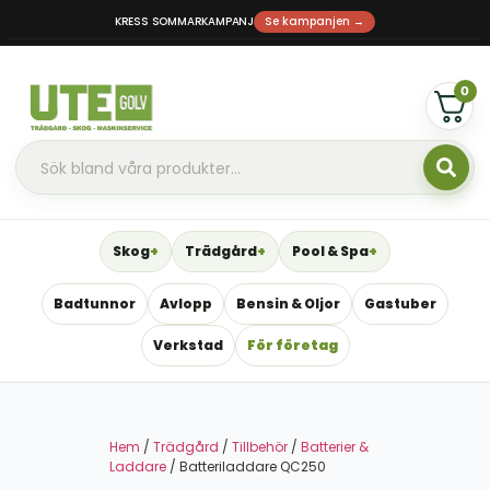
KRESS SOMMARKAMPANJ
Se kampanjen →
0
Skog
Trädgård
Pool & Spa
Badtunnor
Avlopp
Bensin & Oljor
Gastuber
Verkstad
För företag
Hem
/
Trädgård
/
Tillbehör
/
Batterier &
Laddare
/ Batteriladdare QC250