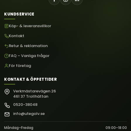
KUNDSERVICE
Köp- & leveransvillkor
Kontakt
Retur & reklamation
FAQ – Vanliga frågor
För företag
KONTAKT & ÖPPETTIDER
Verkmästarevägen 26
461 37 Trollhättan
0520-38048
info@utegolv.se
Måndag–Fredag
09:00–18:00