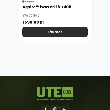
Aspire™ batteri 18-B108
970 72 15-01
1 590,00
kr
Läs mer