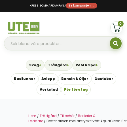
KRESS SOMMARKAMPANJ
Se kampanjen →
0
Skog
Trädgård
Pool & Spa
Badtunnor
Avlopp
Bensin & Oljor
Gastuber
Verkstad
För företag
Hem
/
Trädgård
/
Tillbehör
/
Batterier &
Laddare
/ Batteridriven mellantryckstvätt AquaClean Set