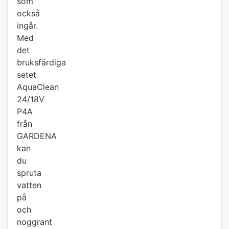
som
också
ingår.
Med
det
bruksfärdiga
setet
AquaClean
24/18V
P4A
från
GARDENA
kan
du
spruta
vatten
på
och
noggrant