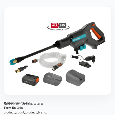
Batterier & Laddare
Marka:
Husqvarna
Term ID:
340
product_count_product_brand: