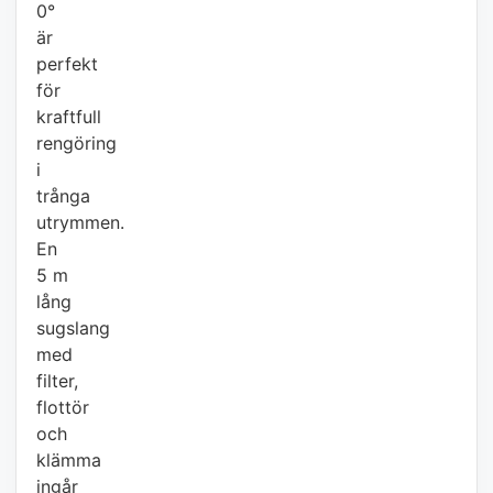
0°
är
perfekt
för
kraftfull
rengöring
i
trånga
utrymmen.
En
5 m
lång
sugslang
med
filter,
flottör
och
klämma
ingår