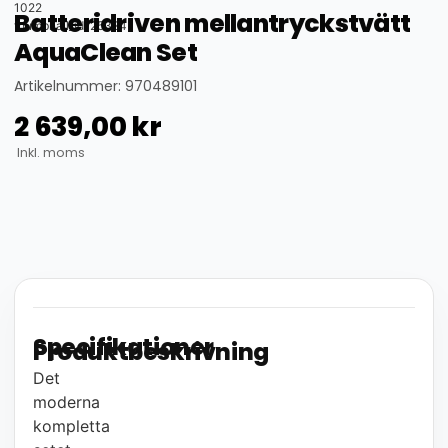
1022
Batteridriven mellantryckstvätt
thumbnail_id: 25324
AquaClean Set
Artikelnummer: 970489101
2 639,00
kr
Inkl. moms
Specifikationer
Produktbeskrivning
Det
moderna
kompletta