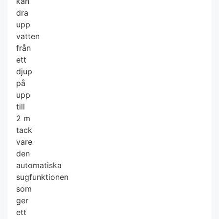
kan
dra
upp
vatten
från
ett
djup
på
upp
till
2 m
tack
vare
den
automatiska
sugfunktionen
som
ger
ett