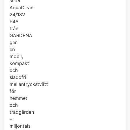
setet
AquaClean
24/18V
P4A
från
GARDENA
ger
en
mobil,
kompakt
och
sladdfri
mellantryckstvätt
för
hemmet
och
trädgården
–
miljontals