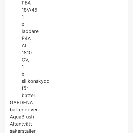
PBA
18V/45,
1
x
laddare
P4A
AL
1810
CV,
1
x
silikonskydd
för
batteri
GARDENA
batteridriven
AquaBrush
Altantvätt
säkerställer