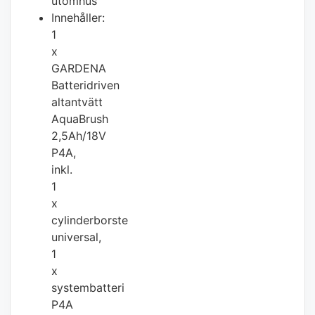
utomhus
Innehåller:
1
x
GARDENA
Batteridriven
altantvätt
AquaBrush
2,5Ah/18V
P4A,
inkl.
1
x
cylinderborste
universal,
1
x
systembatteri
P4A