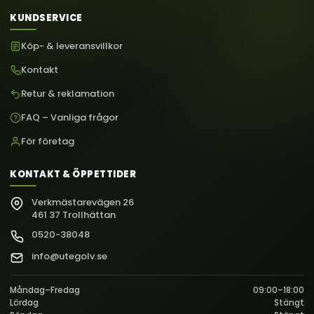
KUNDSERVICE
Köp- & leveransvillkor
Kontakt
Retur & reklamation
FAQ – Vanliga frågor
För företag
KONTAKT & ÖPPETTIDER
Verkmästarevägen 26
461 37 Trollhättan
0520-38048
info@utegolv.se
Måndag–Fredag
09:00–18:00
Lördag
Stängt