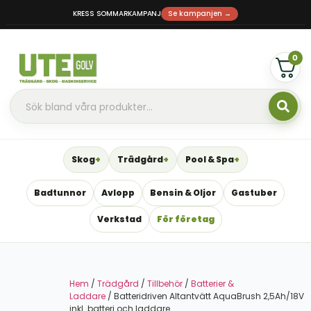
KRESS SOMMARKAMPANJ
Se kampanjen →
0
Skog
Trädgård
Pool & Spa
Badtunnor
Avlopp
Bensin & Oljor
Gastuber
Verkstad
För företag
Hem
/
Trädgård
/
Tillbehör
/
Batterier &
Laddare
/ Batteridriven Altantvätt AquaBrush 2,5Ah/18V
inkl. batteri och laddare