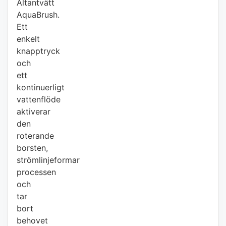
Altantvätt
AquaBrush.
Ett
enkelt
knapptryck
och
ett
kontinuerligt
vattenflöde
aktiverar
den
roterande
borsten,
strömlinjeformar
processen
och
tar
bort
behovet