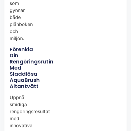
som
gynnar
både
plånboken
och
miljön.
Förenkla
Din
Rengöringsrutin
Med
Sladdlösa
AquaBrush
Altantvätt
Uppnå
smidiga
rengöringsresultat
med
innovativa