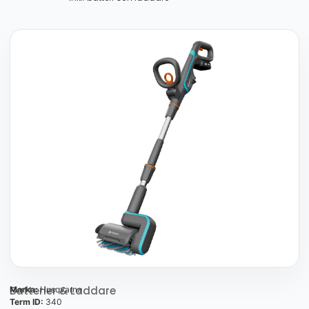
Batterier & Laddare
Marka:
Husqvarna
Term ID:
340