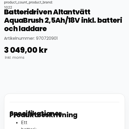
product_count_product_brand:
1022
Batteridriven Altantvätt
thumbnail_id: 25324
AquaBrush 2,5Ah/18V inkl. batteri
och laddare
Artikelnummer: 970720901
3 049,00
kr
Inkl. moms
Specifikationer
Produktbeskrivning
Ett