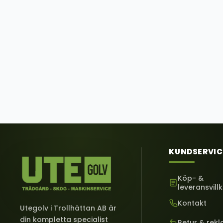
KUNDSERVIC
Köp- &
leveransvill
Kontakt
Utegolv i Trollhättan AB är
din kompletta specialist
Retur & rek