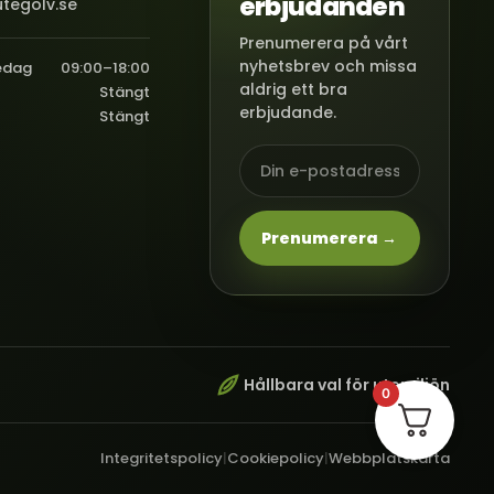
erbjudanden
tegolv.se
Prenumerera på vårt
nyhetsbrev och missa
edag
09:00–18:00
aldrig ett bra
Stängt
erbjudande.
Stängt
Prenumerera →
Hållbara val för utemiljön
0
Integritetspolicy
|
Cookiepolicy
|
Webbplatskarta