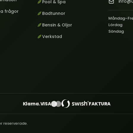
info@u
Pool & Spa
ga frågor
Badtunnor
Måndag–Fr
Bensin & Oljor
Lördag
Söndag
Verkstad
Klarna.
VISA
FAKTURA
er reserverade.