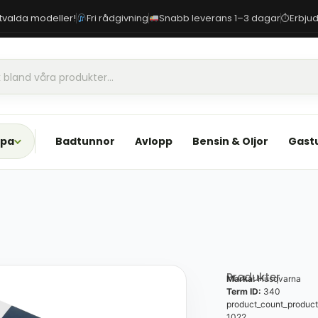
 utvalda modeller!
Fri rådgivning
Snabb leverans 1–3 dagar
Erbjud
⏱
Spa
Badtunnor
Avlopp
Bensin & Oljor
Gast
Produkter
Marka:
Husqvarna
Term ID:
340
product_count_product
1022