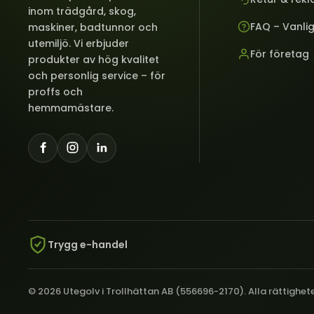
inom trädgård, skog,
FAQ – Vanli
maskiner, badtunnor och
utemiljö. Vi erbjuder
För företag
produkter av hög kvalitet
och personlig service – för
proffs och
hemmamästare.
Trygg e-handel
© 2026 Utegolv i Trollhättan AB (556696-2170). Alla rättighet