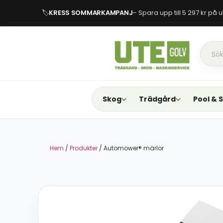
🏷
KRESS SOMMARKAMPANJ
– Spara upp till 5 297 kr på
Skog
Trädgård
Pool & 
Hem
/
Produkter
/ Automower® märlor