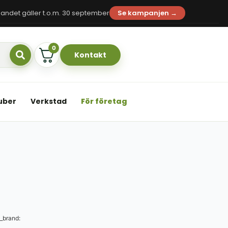
andet gäller t.o.m. 30 september
Se kampanjen →
0
Kontakt
uber
Verkstad
För företag
_brand: