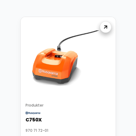
Produkter
C750X
970 71 72-01