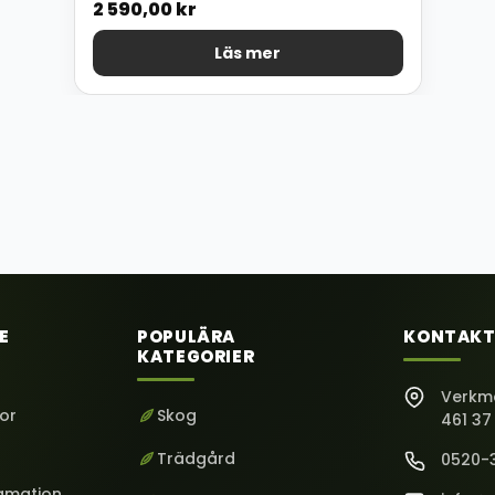
2 590,00
kr
Läs mer
E
POPULÄRA
KONTAKT
KATEGORIER
Verkm
kor
Skog
461 37
Trädgård
0520-
lamation