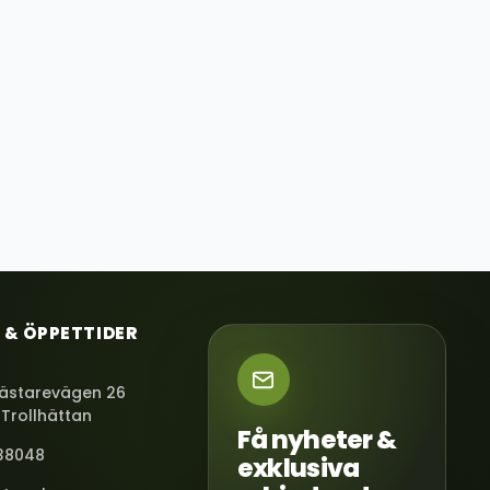
 & ÖPPETTIDER
ästarevägen 26
 Trollhättan
Få nyheter &
38048
exklusiva