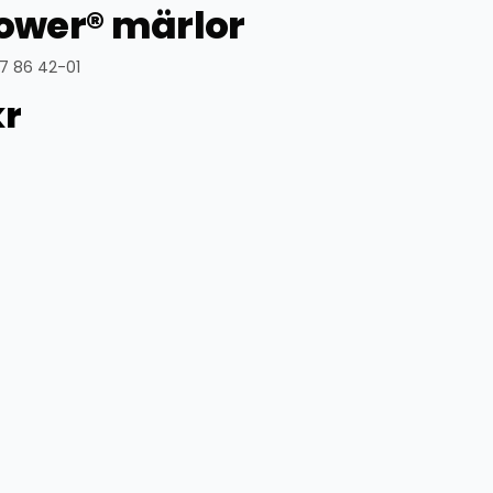
wer® märlor
7 86 42-01
kr