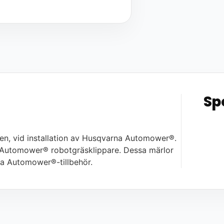
Sp
en, vid installation av Husqvarna Automower®.
 av Automower® robotgräsklippare. Dessa märlor
va Automower®-tillbehör.