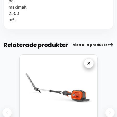
på
maximalt
2500
m².
Relaterade produkter
Visa alla produkter