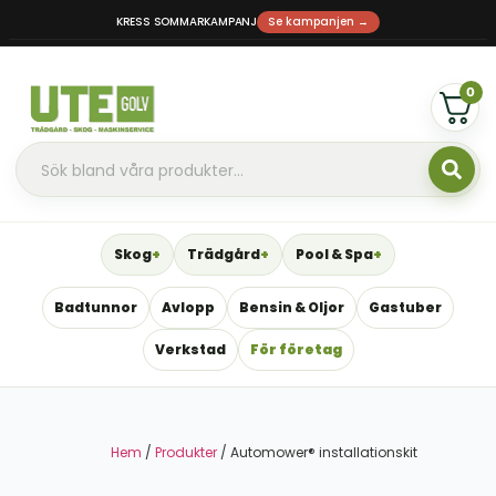
KRESS SOMMARKAMPANJ
Se kampanjen →
0
Skog
Trädgård
Pool & Spa
Badtunnor
Avlopp
Bensin & Oljor
Gastuber
Verkstad
För företag
Hem
/
Produkter
/ Automower® installationskit