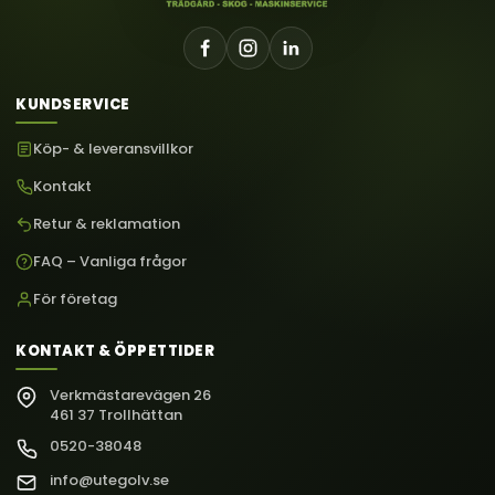
KUNDSERVICE
Köp- & leveransvillkor
Kontakt
Retur & reklamation
FAQ – Vanliga frågor
För företag
KONTAKT & ÖPPETTIDER
Verkmästarevägen 26
461 37 Trollhättan
0520-38048
info@utegolv.se