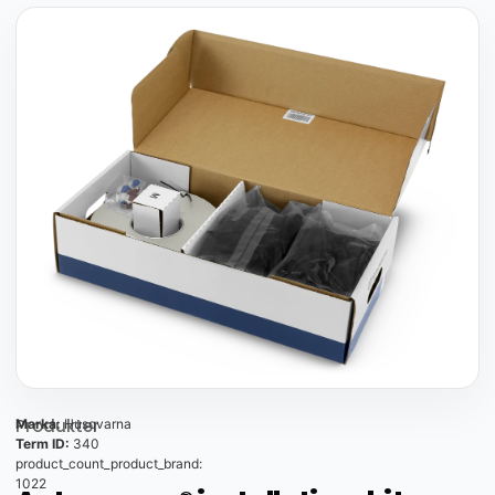
Produkter
Marka:
Husqvarna
Term ID:
340
product_count_product_brand:
1022