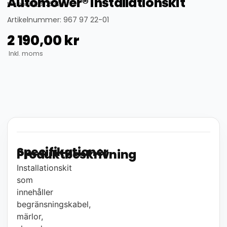
Automower® installationskit
thumbnail_id: 25324
Artikelnummer: 967 97 22-01
2 190,00
kr
Inkl. moms
Specifikationer
Produktbeskrivning
Installationskit
som
innehåller
begränsningskabel,
märlor,