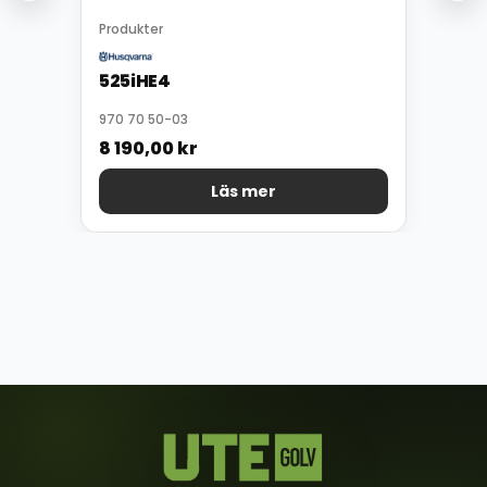
Produkter
525iHE4
970 70 50-03
8 190,00
kr
Läs mer