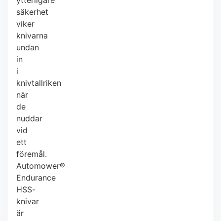
ytterligare
säkerhet
viker
knivarna
undan
in
i
knivtallriken
när
de
nuddar
vid
ett
föremål.
Automower®
Endurance
HSS-
knivar
är