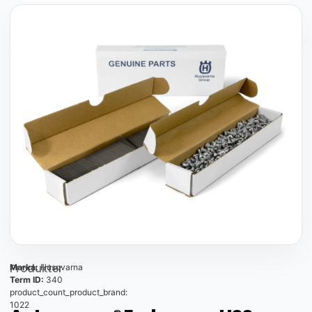
Produkter
Marka:
Husqvarna
Term ID:
340
product_count_product_brand:
1022