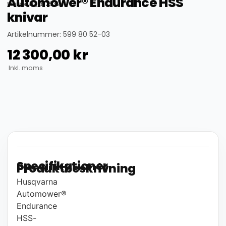
Automower® Endurance HSS
thumbnail_id: 25324
knivar
Artikelnummer: 599 80 52-03
12 300,00
kr
Inkl. moms
Specifikationer
Produktbeskrivning
Husqvarna
Automower®
Endurance
HSS-