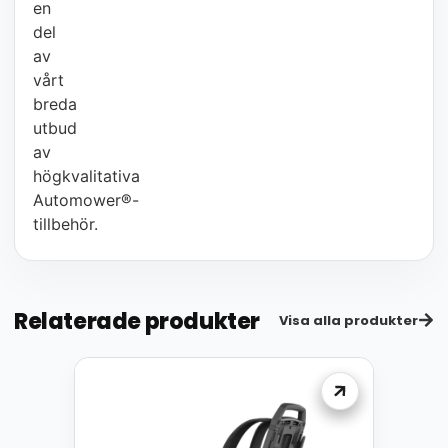
en
del
av
vårt
breda
utbud
av
högkvalitativa
Automower®-
tillbehör.
Relaterade produkter
Visa alla produkter