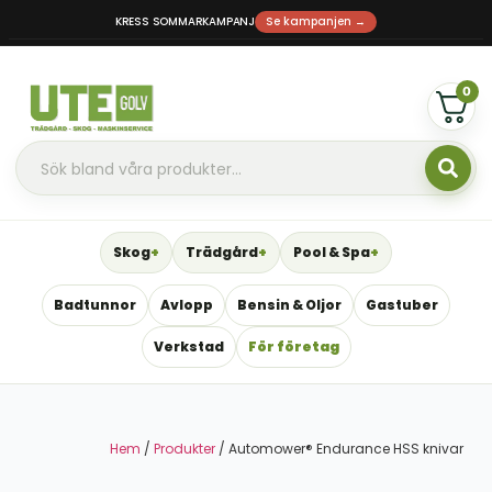
KRESS SOMMARKAMPANJ
Se kampanjen →
0
Skog
Trädgård
Pool & Spa
Badtunnor
Avlopp
Bensin & Oljor
Gastuber
Verkstad
För företag
Hem
/
Produkter
/ Automower® Endurance HSS knivar