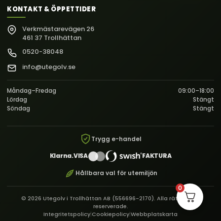
KONTAKT & ÖPPETTIDER
Verkmästarevägen 26
461 37 Trollhättan
0520-38048
info@utegolv.se
Måndag–Fredag
09:00–18:00
Lördag
Stängt
Söndag
Stängt
Trygg e-handel
Klarna.
VISA
FAKTURA
Hållbara val för utemiljön
0
© 2026 Utegolv i Trollhättan AB (556696-2170). Alla rättigheter
reserverade.
Integritetspolicy
|
Cookiepolicy
|
Webbplatskarta