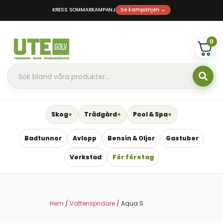
KRESS SOMMARKAMPANJ
Se kampanjen →
0
Skog
Trädgård
Pool & Spa
Badtunnor
Avlopp
Bensin & Oljor
Gastuber
Verkstad
För företag
Hem
/
Vattenspridare
/ Aqua S