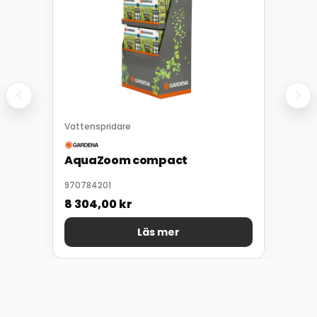
Vattenspridare
AquaZoom compact
970784201
8 304,00
kr
Läs mer