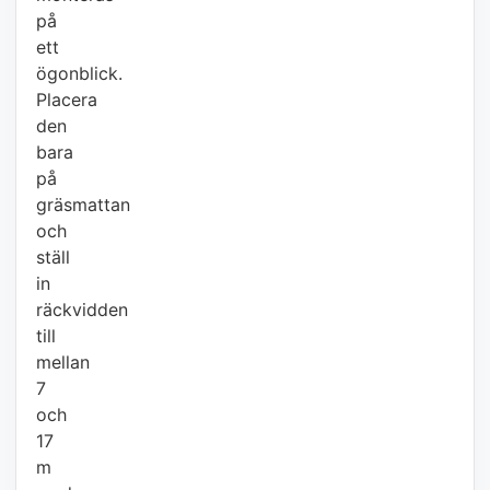
på
ett
ögonblick.
Placera
den
bara
på
gräsmattan
och
ställ
in
räckvidden
till
mellan
7
och
17
m