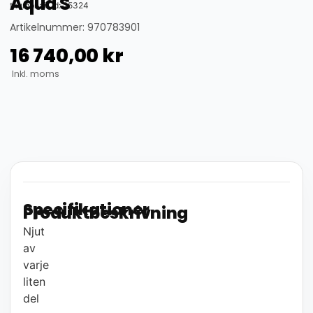
Aqua S
thumbnail_id: 25324
Artikelnummer: 970783901
16 740,00
kr
Inkl. moms
Specifikationer
Produktbeskrivning
Njut
av
varje
liten
del