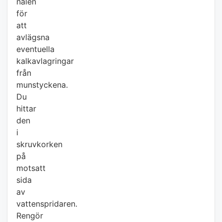
nålen
för
att
avlägsna
eventuella
kalkavlagringar
från
munstyckena.
Du
hittar
den
i
skruvkorken
på
motsatt
sida
av
vattenspridaren.
Rengör