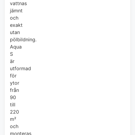
vattnas
jämnt
och
exakt
utan
pölbildning.
Aqua
S
är
utformad
för
ytor
från
90
till
220
m²
och
monteras