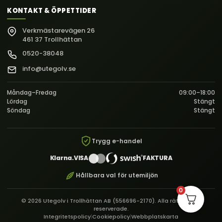
KONTAKT & ÖPPETTIDER
Verkmästarevägen 26
461 37 Trollhättan
0520-38048
info@utegolv.se
Måndag–Fredag
09:00–18:00
Lördag
Stängt
Söndag
Stängt
Trygg e-handel
Klarna.
VISA
FAKTURA
Hållbara val för utemiljön
0
© 2026 Utegolv i Trollhättan AB (556696-2170). Alla rättigheter
reserverade.
Integritetspolicy
|
Cookiepolicy
|
Webbplatskarta