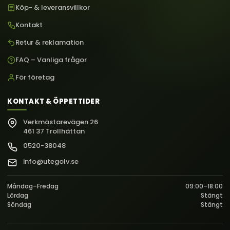
Köp- & leveransvillkor
Kontakt
Retur & reklamation
FAQ – Vanliga frågor
För företag
KONTAKT & ÖPPETTIDER
Verkmästarevägen 26
461 37 Trollhättan
0520-38048
info@utegolv.se
Måndag–Fredag
09:00–18:00
Lördag
Stängt
Söndag
Stängt