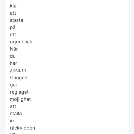
klar
att
starta
på
ett
ögonblick.
När
du
har
anslutit
slangen
ger
reglaget
möjlighet
att
ställa
in
räckvidden