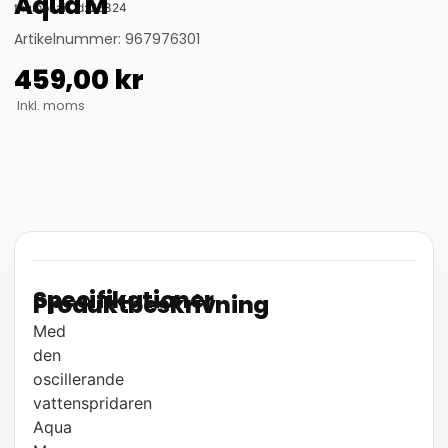
Aqua M
thumbnail_id: 25324
Artikelnummer: 967976301
459,00
kr
Inkl. moms
Specifikationer
Produktbeskrivning
Med
den
oscillerande
vattenspridaren
Aqua