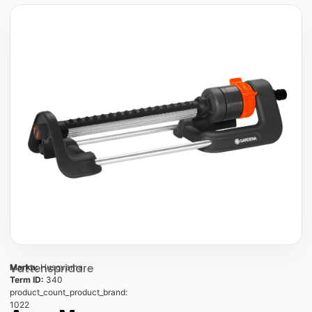
Vattenspridare
Marka:
Husqvarna
Term ID:
340
product_count_product_brand:
1022