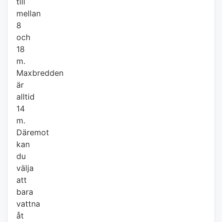
till
mellan
8
och
18
m.
Maxbredden
är
alltid
14
m.
Däremot
kan
du
välja
att
bara
vattna
åt