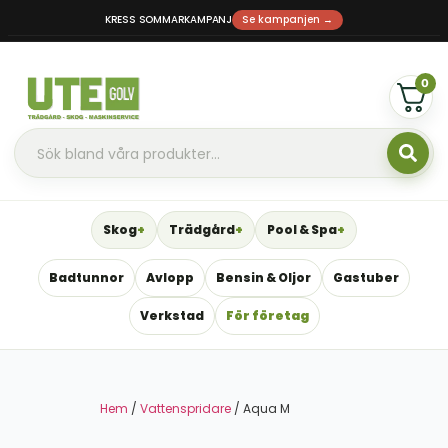
KRESS SOMMARKAMPANJ
Se kampanjen →
0
Skog
Trädgård
Pool & Spa
Badtunnor
Avlopp
Bensin & Oljor
Gastuber
Verkstad
För företag
Hem
/
Vattenspridare
/ Aqua M