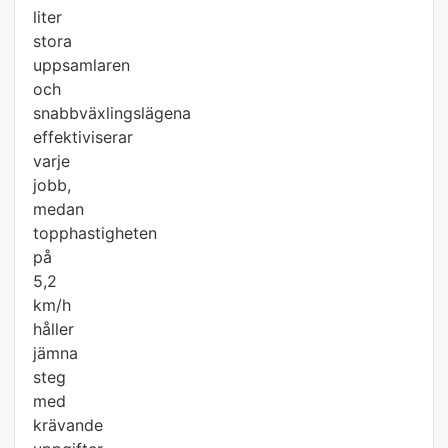
liter
stora
uppsamlaren
och
snabbväxlingslägena
effektiviserar
varje
jobb,
medan
topphastigheten
på
5,2
km/h
håller
jämna
steg
med
krävande