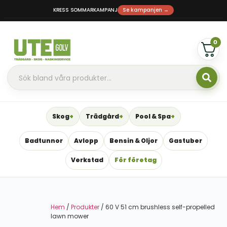
KRESS SOMMARKAMPANJ
Se kampanjen →
0
Skog
Trädgård
Pool & Spa
Badtunnor
Avlopp
Bensin & Oljor
Gastuber
Verkstad
För företag
Hem
/
Produkter
/ 60 V 51 cm brushless self-propelled
lawn mower