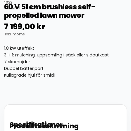
1022
60 V 51 cm brushless self-
thumbnail_id: 25324
propelled lawn mower
7 199,00
kr
Inkl. moms
1.8 kW uteffekt
3-i-1: mulching, uppsamling i säck eller sidoutkast
7 skärhöjder
Dubbel batteriport
Kullagrade hjul för smidi
Specifikationer
Produktbeskrivning