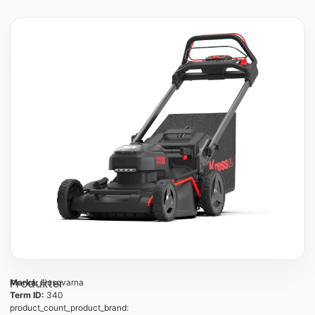
Produkter
Marka:
Husqvarna
Term ID:
340
product_count_product_brand: