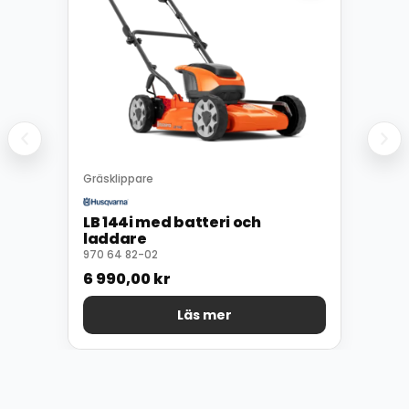
Gräsklippare
LB 144i med batteri och
laddare
970 64 82-02
6 990,00
kr
Läs mer