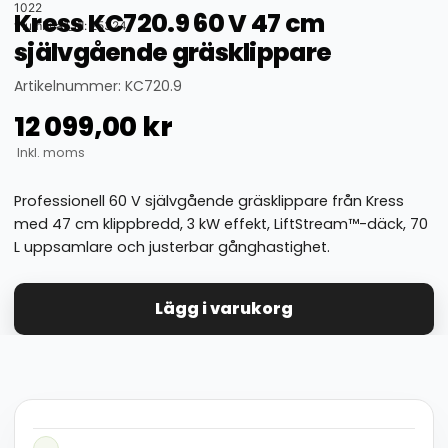
1022
Kress KC720.9 60 V 47 cm
thumbnail_id: 25324
självgående gräsklippare
Artikelnummer: KC720.9
12 099,00
kr
Inkl. moms
Professionell 60 V självgående gräsklippare från Kress
med 47 cm klippbredd, 3 kW effekt, LiftStream™-däck, 70
L uppsamlare och justerbar gånghastighet.
Lägg i varukorg