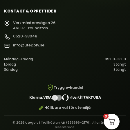
KONTAKT & ÖPPETTIDER
Verkmästarevägen 26
461 37 Trollhättan
0520-38048
info@utegolv.se
Måndag–Fredag
09:00–18:00
Lördag
Stängt
Söndag
Stängt
Trygg e-handel
Klarna.
VISA
FAKTURA
Hållbara val för utemiljön
0
© 2026 Utegolv i Trollhättan AB (556696-2170). Alla rättigheter
reserverade.