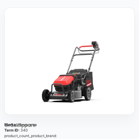
Gräsklippare
Marka:
Husqvarna
Term ID:
340
product_count_product_brand: