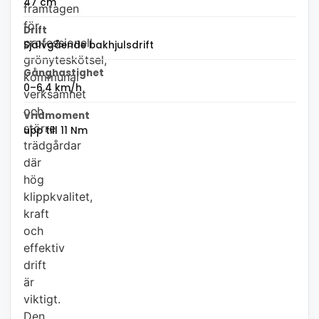
47 cm
framtagen
för
Drift
professionell
Självgående bakhjulsdrift
grönyteskötsel,
Gånghastighet
kommunal
0–6,4 km/h
verksamhet
och
Vridmoment
större
upp till 11 Nm
trädgårdar
där
hög
klippkvalitet,
kraft
och
effektiv
drift
är
viktigt.
Den