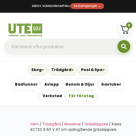
KRESS SOMMARKAMPANJ
Se kampanjen →
0
Skog
Trädgård
Pool & Spa
Badtunnor
Avlopp
Bensin & Oljor
Gastuber
Verkstad
För företag
Hem
/
Trädgård
/
Maskiner
/
Gräsklippare
/ Kress
KC720.9 60 V 47 cm självgående gräsklippare