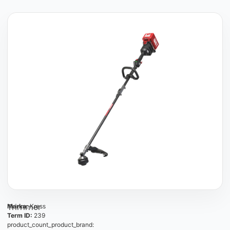
Trimmer
Marka:
Kress
Term ID:
239
product_count_product_brand: