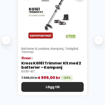
Batterier & Laddare
Kampanj
Trädgård
,
,
,
Trimmer
Kress KG161 Trimmer Kit med 2
batterier – Kampanj
KG161-KIT
4 999,00
kr
7 596,00
kr
-34%
Lägg till