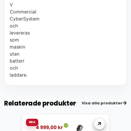
V
Commercial
CyberSystem
och
levereras
som
maskin
utan
batteri
och
laddare.
Relaterade produkter
Visa alla produkter
REA