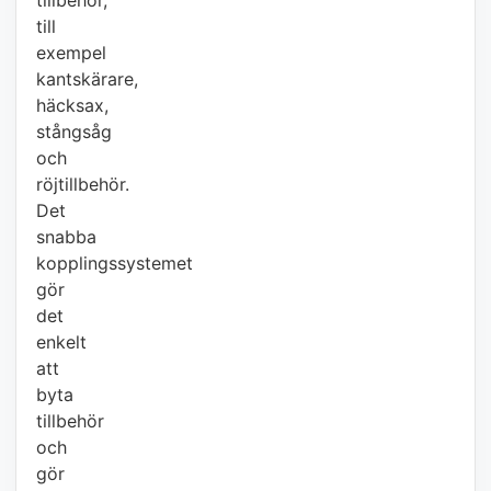
tillbehör,
till
exempel
kantskärare,
häcksax,
stångsåg
och
röjtillbehör.
Det
snabba
kopplingssystemet
gör
det
enkelt
att
byta
tillbehör
och
gör