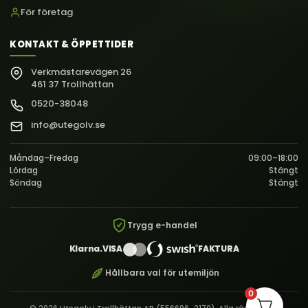
För företag
KONTAKT & ÖPPETTIDER
Verkmästarevägen 26
461 37 Trollhättan
0520-38048
info@utegolv.se
Måndag–Fredag
09:00–18:00
Lördag
Stängt
Söndag
Stängt
Trygg e-handel
Klarna.
VISA
FAKTURA
Hållbara val för utemiljön
0
© 2026 Utegolv i Trollhättan AB (556696-2170). Alla rättigheter