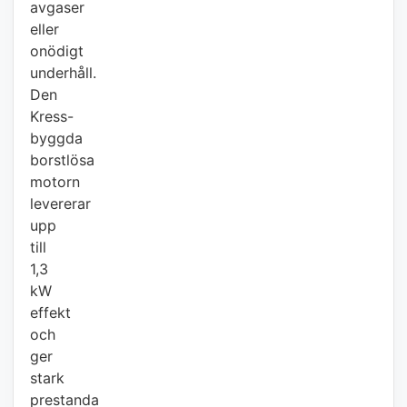
avgaser
eller
onödigt
underhåll.
Den
Kress-
byggda
borstlösa
motorn
levererar
upp
till
1,3
kW
effekt
och
ger
stark
prestanda