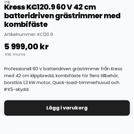
118
Kress KC120.9 60 V 42 cm
thumbnail_id: 25593
batteridriven grästrimmer med
kombifäste
Artikelnummer: KC120.9
5 999,00
kr
Inkl. moms
Professionell 60 V batteridriven grästrimmer från Kress
med 42 cm klippbredd, kombifäste för flera tillbehör,
borstlös 1,3 kW motor, Quick-load-trimmerhuvud och
IPX5-skydd.
Lägg i varukorg