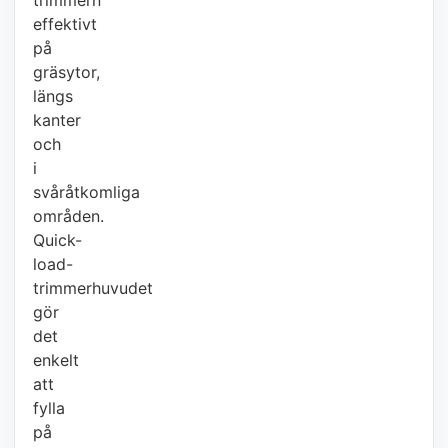
trimmern
effektivt
på
gräsytor,
längs
kanter
och
i
svåråtkomliga
områden.
Quick-
load-
trimmerhuvudet
gör
det
enkelt
att
fylla
på