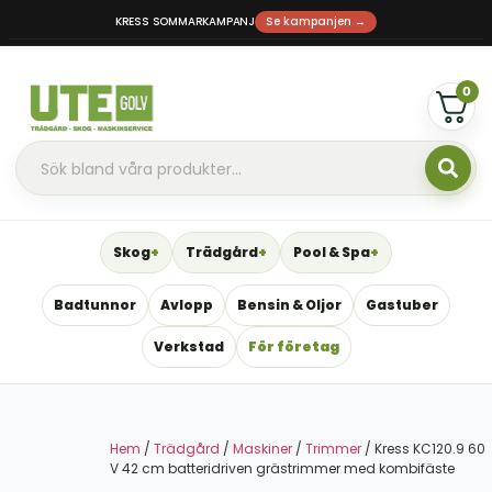
KRESS SOMMARKAMPANJ
Se kampanjen →
0
Skog
Trädgård
Pool & Spa
Badtunnor
Avlopp
Bensin & Oljor
Gastuber
Verkstad
För företag
Hem
/
Trädgård
/
Maskiner
/
Trimmer
/ Kress KC120.9 60
V 42 cm batteridriven grästrimmer med kombifäste