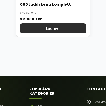
C80 Laddskena komplett
970 62 19-01
5 290,00
kr
Läs mer
E
POPULÄRA
KONTAKT
KATEGORIER
Verkm