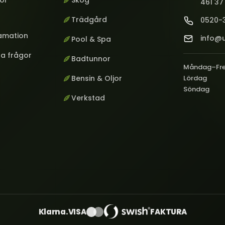
kor
Skog
461 37
Trädgård
0520-
lamation
info@u
Pool & Spa
ga frågor
Badtunnor
Måndag–Fr
Bensin & Oljor
Lördag
Söndag
Verkstad
Klarna.
VISA
FAKTURA