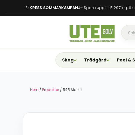
🏷
KRESS SOMMARKAMPANJ
– Spara upp till 5 297 kr på
Skog
Trädgård
Pool & 
Hem
/
Produkter
/ 545 Mark II