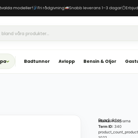
 utvalda modeller!
Fri rådgivning
Snabb leverans 1–3 dagar
Erbjud
⏱
Spa
Badtunnor
Avlopp
Bensin & Oljor
Gast
Produkter
Marka:
Husqvarna
Term ID:
340
product_count_product
1022