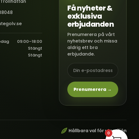
 Trollhättan
Få nyheter &
38048
exklusiva
erbjudanden
tegolv.se
Prenumerera på vårt
nyhetsbrev och missa
edag
09:00–18:00
aldrig ett bra
Stängt
erbjudande.
Stängt
Prenumerera →
Hållbara val för utemiljön
0