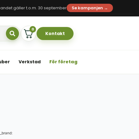
andet gäller t.o.m. 30 september
Se kampanjen →
0
Kontakt
uber
Verkstad
För företag
_brand: