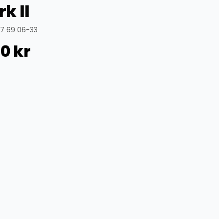
k II
67 69 06-33
00
kr