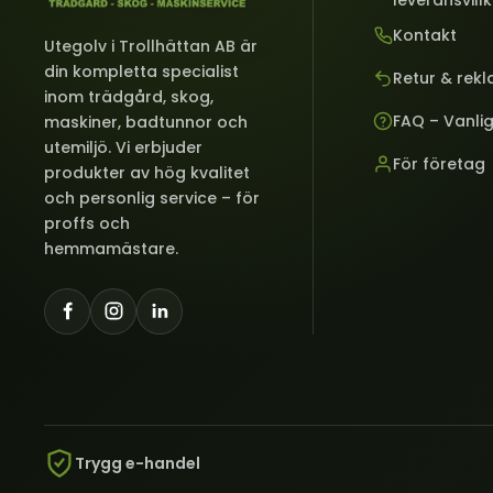
leveransvill
Kontakt
Utegolv i Trollhättan AB är
din kompletta specialist
Retur & rek
inom trädgård, skog,
FAQ – Vanli
maskiner, badtunnor och
utemiljö. Vi erbjuder
För företag
produkter av hög kvalitet
och personlig service – för
proffs och
hemmamästare.
Trygg e-handel