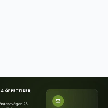
 & ÖPPETTIDER
ästarevägen 26