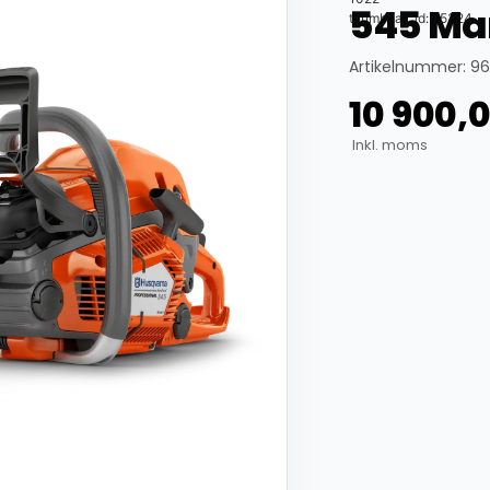
545 Mar
thumbnail_id: 25324
Artikelnummer: 9
10 900,
Inkl. moms