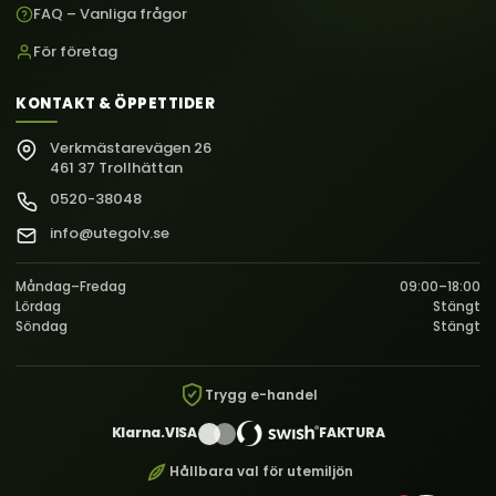
FAQ – Vanliga frågor
För företag
KONTAKT & ÖPPETTIDER
Verkmästarevägen 26
461 37 Trollhättan
0520-38048
info@utegolv.se
Måndag–Fredag
09:00–18:00
Lördag
Stängt
Söndag
Stängt
Trygg e-handel
Klarna.
VISA
FAKTURA
Hållbara val för utemiljön