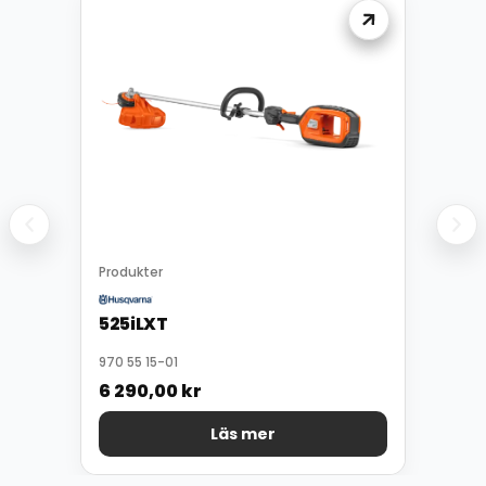
Produkter
525iLXT
970 55 15-01
6 290,00
kr
Läs mer