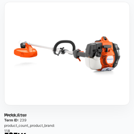
Produkter
Marka:
Kress
Term ID:
239
product_count_product_brand:
118