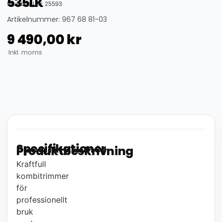
535LK
thumbnail_id: 25593
Artikelnummer: 967 68 81-03
9 490,00
kr
Inkl. moms
Specifikationer
Produktbeskrivning
Kraftfull
kombitrimmer
för
professionellt
bruk