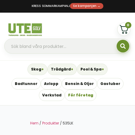
KRESS SOMMARKAMPANJ
Se kampanjen →
0
Skog
Trädgård
Pool & Spa
Badtunnor
Avlopp
Bensin & Oljor
Gastuber
Verkstad
För företag
Hem
/
Produkter
/ 535LK