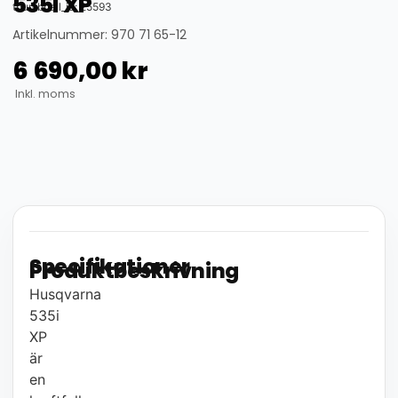
535i XP
thumbnail_id: 25593
Artikelnummer: 970 71 65-12
6 690,00
kr
Inkl. moms
Specifikationer
Produktbeskrivning
Husqvarna
535i
XP
är
en