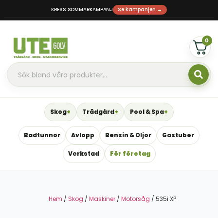
KRESS SOMMARKAMPANJ
Se kampanjen →
0
Skog
Trädgård
Pool & Spa
Badtunnor
Avlopp
Bensin & Oljor
Gastuber
Verkstad
För företag
Hem
/
Skog
/
Maskiner
/
Motorsåg
/ 535i XP