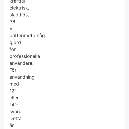
kraftfull
elektrisk,
sladdlös,
36
V
batterimotorsåg
gjord
för
professionella
användare.
För
användning
med
12″
eller
14″-
svärd.
Detta
är