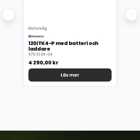
Motorsåg
120iTK4-P med batteri och
laddare
970 51 59-04
4 290,00
kr
Läs mer