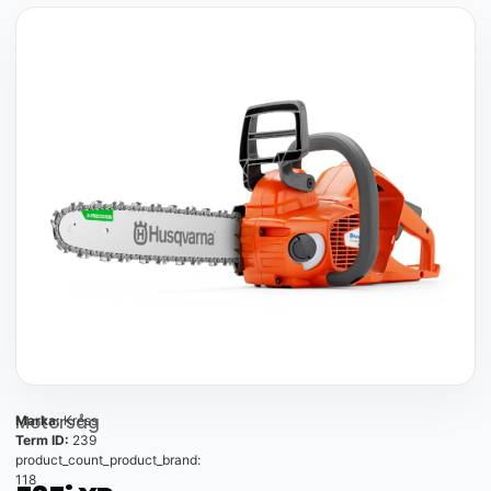
Motorsåg
Marka:
Kress
Term ID:
239
product_count_product_brand:
118