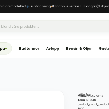
 utvalda modeller!
Fri rådgivning
Snabb leverans 1–3 dagar
Erbjud
⏱
Spa
Badtunnor
Avlopp
Bensin & Oljor
Gast
Röjsåg
Marka:
Husqvarna
Term ID:
340
product_count_product
1022