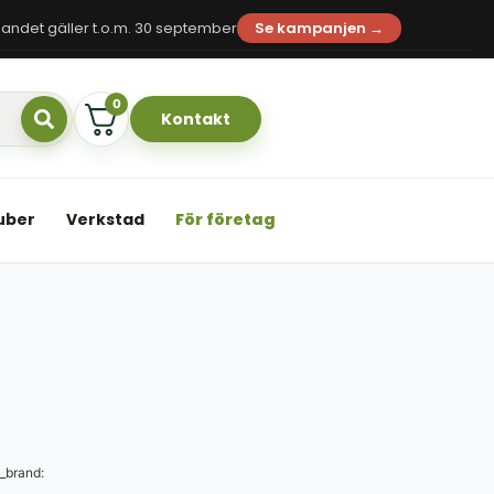
andet gäller t.o.m. 30 september
Se kampanjen →
0
Kontakt
uber
Verkstad
För företag
_brand: