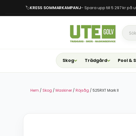
🏷
KRESS SOMMARKAMPANJ
– Spara upp till 5 297 kr på
Skog
Trädgård
Pool & 
Hem
/
Skog
/
Maskiner
/
Röjsåg
/ 525RXT Mark II