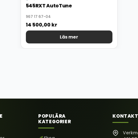
545RXT AutoTune
967 17 67-04
14 500,00
kr
Läs mer
E
POPULÄRA
KONTAKT
KATEGORIER
Verkm