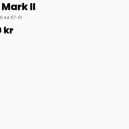
Mark II
70 44 67-01
0
kr