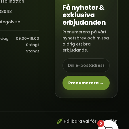
 Trollhättan
Få nyheter &
38048
exklusiva
erbjudanden
tegolv.se
Prenumerera på vårt
nyhetsbrev och missa
edag
09:00–18:00
aldrig ett bra
Stängt
erbjudande.
Stängt
Prenumerera →
Hållbara val för utemiljön
0