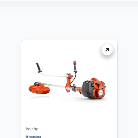
Röjsåg