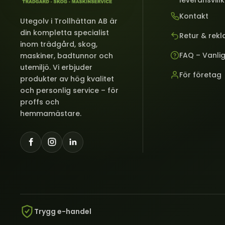
leveransvill
Kontakt
Utegolv i Trollhättan AB är
din kompletta specialist
Retur & rek
inom trädgård, skog,
FAQ – Vanli
maskiner, badtunnor och
utemiljö. Vi erbjuder
För företag
produkter av hög kvalitet
och personlig service – för
proffs och
hemmamästare.
Trygg e-handel