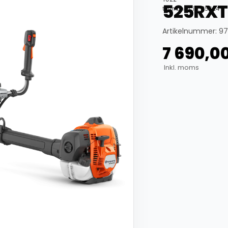
525RXT 
thumbnail_id: 25324
Artikelnummer: 9
7 690,0
Inkl. moms