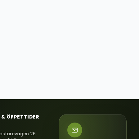
 & ÖPPETTIDER
ästarevägen 26