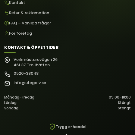
Kontakt
Retur & reklamation
FAQ – Vanliga frågor
För företag
KONTAKT & ÖPPETTIDER
Verkmästarevägen 26
461 37 Trollhättan
0520-38048
info@utegolv.se
Måndag–Fredag
09:00–18:00
Lördag
Stängt
Söndag
Stängt
Trygg e-handel