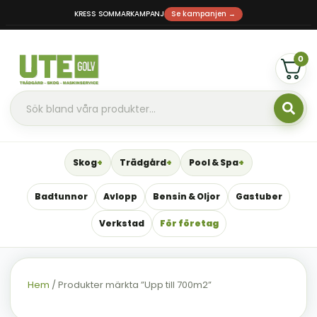
KRESS SOMMARKAMPANJ
Se kampanjen →
0
Skog
Trädgård
Pool & Spa
Badtunnor
Avlopp
Bensin & Oljor
Gastuber
Verkstad
För företag
Hem
/ Produkter märkta ”Upp till 700m2”