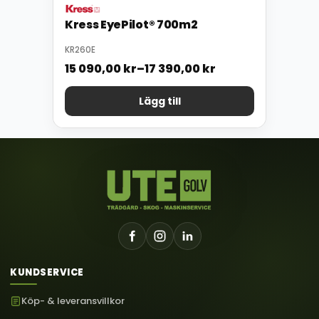
Kress EyePilot® 700m2
KR260E
15 090,00
kr
–
17 390,00
kr
Lägg till
KUNDSERVICE
Köp- & leveransvillkor